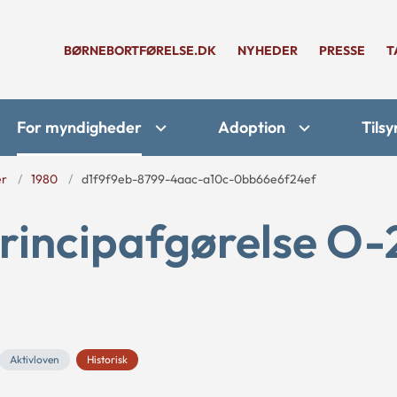
BØRNEBORTFØRELSE.DK
NYHEDER
PRESSE
T
For myndigheder
Adoption
Tilsy
er
1980
d1f9f9eb-8799-4aac-a10c-0bb66e6f24ef
rincipafgørelse O-
Aktivloven
Historisk