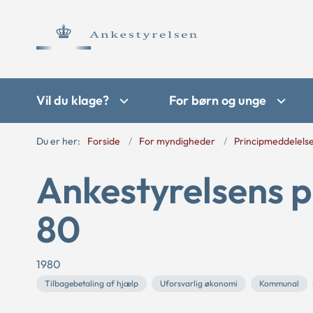
Vil du klage?
For børn og unge
Du er her:
Forside
For myndigheder
Principmeddelels
Ankestyrelsens p
80
1980
Tilbagebetaling af hjælp
Uforsvarlig økonomi
Kommunal