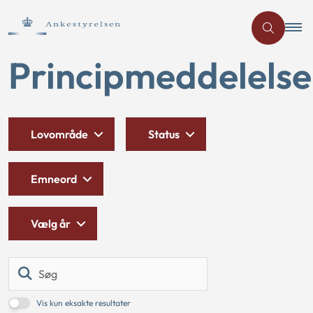
Principmeddelelse
Lovområde
Status
Emneord
Vælg år
Søg
Vis kun eksakte resultater