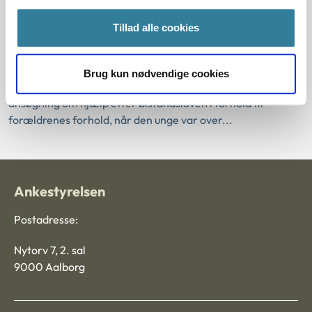
01-01-1981
Aktivloven
Forældrenes indtægtsforhold
Tillad alle cookies
Hjælp til ung udlænding
Historisk
Kommunal
Resume:
Brug kun nødvendige cookies
Der var ikke grundlag for at vurdere en ung udlændings
ansøgning om hjælp efter bistandsloven i forhold til
forældrenes forhold, når den unge var over...
Ankestyrelsen
Postadresse:
Nytorv 7, 2. sal
9000 Aalborg