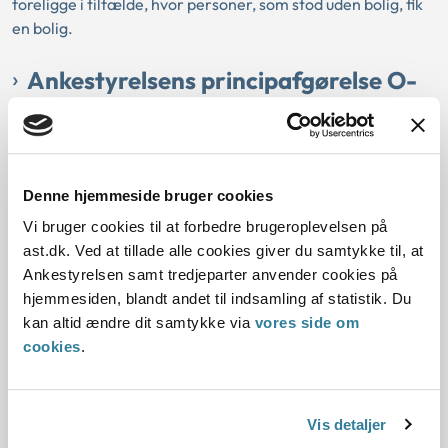
foreligge i tilfælde, hvor personer, som stod uden bolig, fik
en bolig.
Ankestyrelsens principafgørelse O-
9-81
01-01-1981
Aktivloven
Anbringelse uden for hjemmet uden samtykke
Denne hjemmeside bruger cookies
Børnemishandling
Historisk
Kommunal
Vi bruger cookies til at forbedre brugeroplevelsen på
Resume:
ast.dk. Ved at tillade alle cookies giver du samtykke til, at
Ankestyrelsen tiltrådte, at et socialudvalg (nu børn og unge
Ankestyrelsen samt tredjeparter anvender cookies på
udvalget) havde anbragt et nyfødt barn uden for hjemmet.
hjemmesiden, blandt andet til indsamling af statistik. Du
Barnets fader var 1 1/2 år tidli...
kan altid ændre dit samtykke via
vores side om
cookies
.
Ankestyrelsens principafgørelse O-
17-81
Vis detaljer