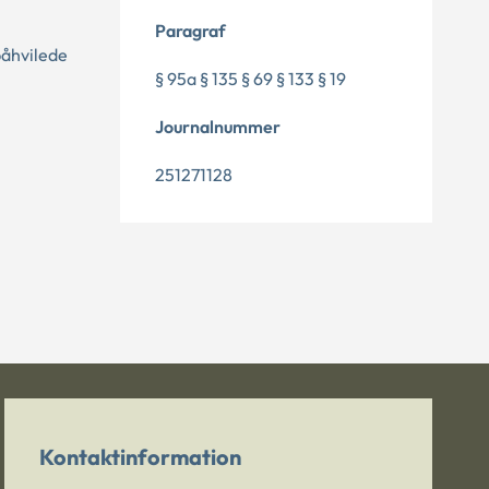
Paragraf
påhvilede
§ 95a § 135 § 69 § 133 § 19
Journalnummer
251271128
Kontaktinformation