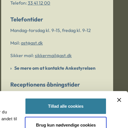
Telefon:
33 41 12 00
Telefontider
Mandag-torsdag kl. 9-15, fredag kl. 9-12
Mail:
ast@ast.dk
Sikker mail:
sikkermail@ast.dk
Se mere om at kontakte Ankestyrelsen
Receptionens åbningstider
Mandag-torsdag kl. 9-15, fredag kl. 9-13
Tillad alle cookies
r du
Er du bekymret for et barn/en ung?
andet til
Brug kun nødvendige cookies