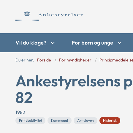
Vil du klage?
For børn og unge
Du er her:
Forside
For myndigheder
Principmeddelels
Ankestyrelsens p
82
1982
Fritidsaktivitet
Kommunal
Aktivloven
Historisk