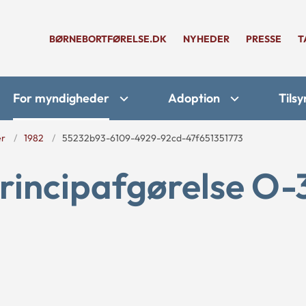
BØRNEBORTFØRELSE.DK
NYHEDER
PRESSE
T
For myndigheder
Adoption
Tilsy
er
1982
55232b93-6109-4929-92cd-47f651351773
rincipafgørelse O-