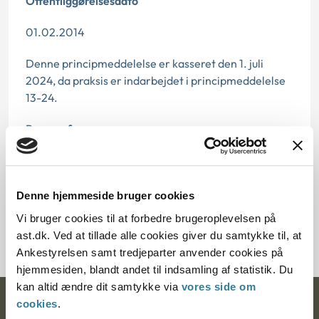
Offentliggørelsesdato
01.02.2014
Denne principmeddelelse er kasseret den 1. juli
2024, da praksis er indarbejdet i principmeddelelse
13-24.
Paragraf
§ 31 § 32
Journalnummer
Denne hjemmeside bruger cookies
Vi bruger cookies til at forbedre brugeroplevelsen på
11753-80
ast.dk. Ved at tillade alle cookies giver du samtykke til, at
Ankestyrelsen samt tredjeparter anvender cookies på
hjemmesiden, blandt andet til indsamling af statistik. Du
kan altid ændre dit samtykke via
vores side om
cookies
.
Ankestyrelsen