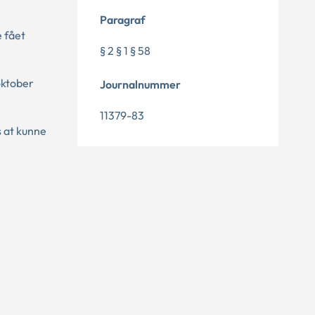
Paragraf
e fået
§ 2 § 1 § 58
oktober
Journalnummer
11379-83
 at kunne