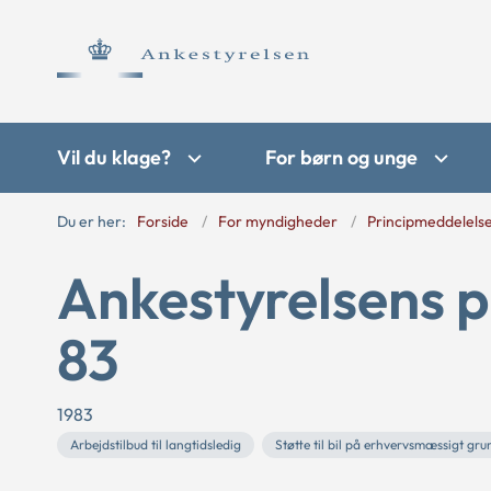
Vil du klage?
For børn og unge
Du er her:
Forside
For myndigheder
Principmeddelels
Ankestyrelsens p
83
1983
Arbejdstilbud til langtidsledig
Støtte til bil på erhvervsmæssigt gr