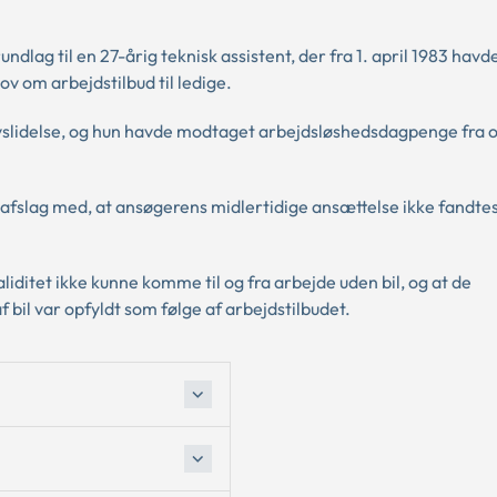
undlag til en 27-årig teknisk assistent, der fra 1. april 1983 havd
v om arbejdstilbud til ledige.
vslidelse, og hun havde modtaget arbejdsløshedsdagpenge fra 
afslag med, at ansøgerens midlertidige ansættelse ikke fandtes
iditet ikke kunne komme til og fra arbejde uden bil, og at de
 bil var opfyldt som følge af arbejdstilbudet.