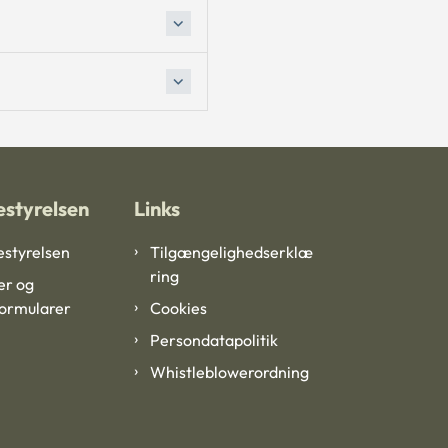
styrelsen
Links
styrelsen
Tilgængelighedserklæ
ring
er og
formularer
Cookies
Persondatapolitik
Whistleblowerordning