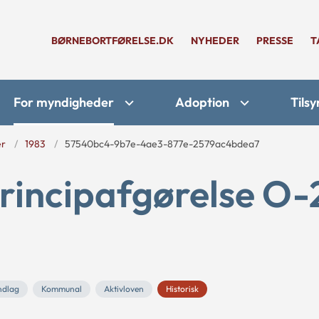
BØRNEBORTFØRELSE.DK
NYHEDER
PRESSE
T
For myndigheder
Adoption
Tilsy
er
1983
57540bc4-9b7e-4ae3-877e-2579ac4bdea7
rincipafgørelse O-
undlag
Kommunal
Aktivloven
Historisk