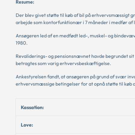
Resume:
Der blev givet støtte til køb af bil på erhvervsmæssigt gr
arbejde som kontorfunktionær i 7 måneder i medfør af lo
Ansøgeren led af en medfødt led-, muskel- og bindevæ
1980.
Revaliderings- og pensionsnævnet havde begrundet sit 
betragtes som varig erhvervsbeskæftigelse.
Ankestyrelsen fandt, at ansøgeren på grund af svær inval
erhvervsmæssige betingelser for at opnå støtte til køb af
Kassation:
Love: