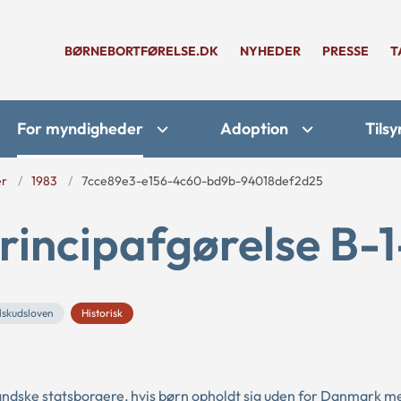
BØRNEBORTFØRELSE.DK
NYHEDER
PRESSE
T
For myndigheder
Adoption
Tilsy
er
1983
7cce89e3-e156-4c60-bd9b-94018def2d25
rincipafgørelse B-
lskudsloven
Historisk
nlandske statsborgere, hvis børn opholdt sig uden for Danmark m