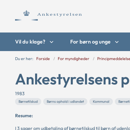
Vil du klage?
For børn og unge
Du er her:
Forside
For myndigheder
Principmeddelels
Ankestyrelsens p
1983
Børnetilskud
Børns ophold i udlandet
Kommunal
Børneti
Resume:
I 3 sager om udbetaling af børnetilskud til børn af ude