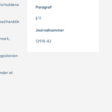
 forholdene
Paragraf
§ 11
 med henblik
Journalnummer
nmark,
12918-82
Jugoslavien
under at