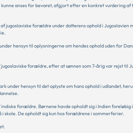
unne anses for bevaret, afgjort efter en konkret vurdering af
er af jugoslaviske forældre under datterens ophold i Jugoslavien
ie.
 under hensyn til oplysningerne om hendes ophold uden for Da
f jugoslaviske forældre, efter at sønnen som 7-årig var rejst til 
rk under hensyn til det oplyste om hans ophold i udlandet, her
dannelse.
f indiske forældre. Børnene havde opholdt sig i Indien foreløbig i
å i skole. De opholdt sig kun hos forældrene i sommerferier.
et.