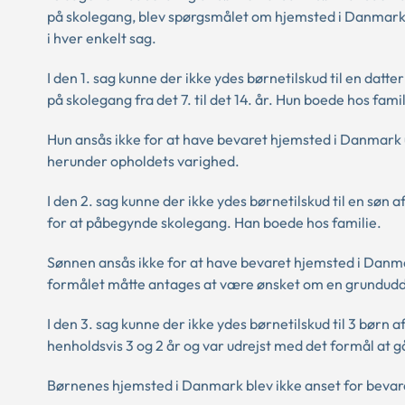
på skolegang, blev spørgsmålet om hjemsted i Danmark k
i hver enkelt sag.
I den 1. sag kunne der ikke ydes børnetilskud til en datt
på skolegang fra det 7. til det 14. år. Hun boede hos famil
Hun ansås ikke for at have bevaret hjemsted i Danmark
herunder opholdets varighed.
I den 2. sag kunne der ikke ydes børnetilskud til en søn a
for at påbegynde skolegang. Han boede hos familie.
Sønnen ansås ikke for at have bevaret hjemsted i Danma
formålet måtte antages at være ønsket om en grundud
I den 3. sag kunne der ikke ydes børnetilskud til 3 børn a
henholdsvis 3 og 2 år og var udrejst med det formål at g
Børnenes hjemsted i Danmark blev ikke anset for bevar