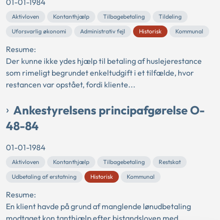
01-01-1984
Aktivloven
Kontanthjælp
Tilbagebetaling
Tildeling
Uforsvarlig økonomi
Administrativ fejl
Historisk
Kommunal
Resume:
Der kunne ikke ydes hjælp til betaling af huslejerestance
som rimeligt begrundet enkeltudgift i et tilfælde, hvor
restancen var opstået, fordi kliente...
Ankestyrelsens principafgørelse O-
48-84
01-01-1984
Aktivloven
Kontanthjælp
Tilbagebetaling
Restskat
Udbetaling af erstatning
Historisk
Kommunal
Resume:
En klient havde på grund af manglende lønudbetaling
modtaget kon tanthjælp efter bistandsloven med