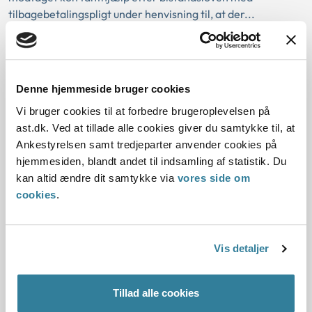
tilbagebetalingspligt under henvisning til, at der...
Ankestyrelsens principafgørelse O-
7-84
Denne hjemmeside bruger cookies
01-01-1984
Vi bruger cookies til at forbedre brugeroplevelsen på
Aktivloven
Børn
Hjælpeforanstaltninger
ast.dk. Ved at tillade alle cookies giver du samtykke til, at
Ankestyrelsen samt tredjeparter anvender cookies på
Bosiddende i udlandet
Historisk
Kommunal
hjemmesiden, blandt andet til indsamling af statistik. Du
Resume:
kan altid ændre dit samtykke via
vores side om
En udlænding, bosiddende i udlandet, anmodede om
cookies
.
hjemgivelse af sit barn, som hun havde født og efterladt i
Danmark. Ankestyrelsen fandt, at betingels...
Vis detaljer
Ankestyrelsens principafgørelse U-
6-84
Tillad alle cookies
01-01-1984