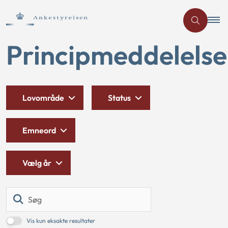
Principmeddelelse
Lovområde
Status
Emneord
Vælg år
Søg
Vis kun eksakte resultater