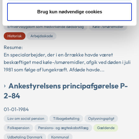
Arbejdsskadeloven
Erstatningsansvarsloven
Anerkendelse
Brug kun nødvendige cookies
Arbejdsskadeforsikring
Erhvervssygdom som medvirkende dødsårsag
Køle-/smøremidler
Historisk
Arbejdsskade
Resume:
En specialarbejder, der i en årrække havde været
beskæftiget med køle-/smøremidler, afgik ved døden i juli
1981 som følge af lungekræft. Afdøde havde...
Ankestyrelsens principafgørelse P-
2-84
01-01-1984
Lov om social pension
Tilbagebetaling
Oplysningspligt
Folkepension
Pensions- og ægteskabstillæg
Gældende
Udbetaling Danmark
Kommunal