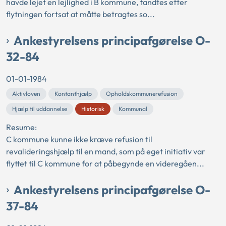
havde lejet en lejlighed i B kommune, fandtes efter
flytningen fortsat at måtte betragtes so...
Ankestyrelsens principafgørelse O-
32-84
01-01-1984
Aktivloven
Kontanthjælp
Opholdskommunerefusion
Hjælp til uddannelse
Historisk
Kommunal
Resume:
C kommune kunne ikke kræve refusion til
revalideringshjælp til en mand, som på eget initiativ var
flyttet til C kommune for at påbegynde en videregåen...
Ankestyrelsens principafgørelse O-
37-84