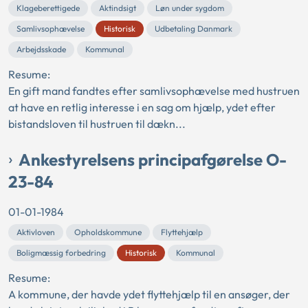
Klageberettigede
Aktindsigt
Løn under sygdom
Samlivsophævelse
Historisk
Udbetaling Danmark
Arbejdsskade
Kommunal
Resume:
En gift mand fandtes efter samlivsophævelse med hustruen
at have en retlig interesse i en sag om hjælp, ydet efter
bistandsloven til hustruen til dækn...
Ankestyrelsens principafgørelse O-
23-84
01-01-1984
Aktivloven
Opholdskommune
Flyttehjælp
Boligmæssig forbedring
Historisk
Kommunal
Resume:
A kommune, der havde ydet flyttehjælp til en ansøger, der