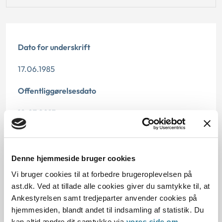
Dato for underskrift
17.06.1985
Offentliggørelsesdato
12.07.2013
Paragraf
§ 33 § 46 § 11 § 10
Denne hjemmeside bruger cookies
Vi bruger cookies til at forbedre brugeroplevelsen på
Journalnummer
ast.dk. Ved at tillade alle cookies giver du samtykke til, at
Ankestyrelsen samt tredjeparter anvender cookies på
15959-83
hjemmesiden, blandt andet til indsamling af statistik. Du
kan altid ændre dit samtykke via
vores side om