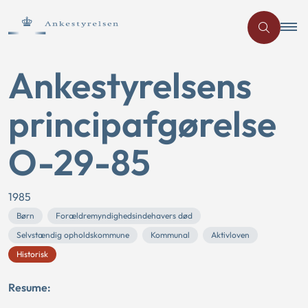
Ankestyrelsens
principafgørelse
O-29-85
1985
Børn
Forældremyndighedsindehavers død
Selvstændig opholdskommune
Kommunal
Aktivloven
Historisk
Resume: