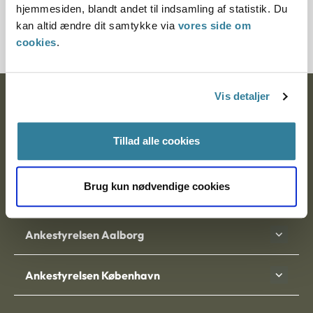
hjemmesiden, blandt andet til indsamling af statistik. Du
20037-8413754-85
kan altid ændre dit samtykke via
vores side om
cookies
.
Vis detaljer
Ankestyrelsen
Postadresse:
Tillad alle cookies
Nytorv 7, 2. sal
9000 Aalborg
Brug kun nødvendige cookies
Ankestyrelsen Aalborg
Ankestyrelsen København