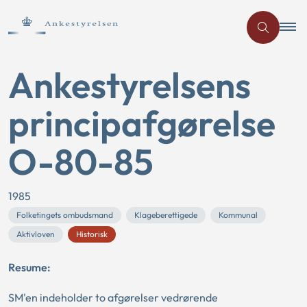
Ankestyrelsens
principafgørelse
O-80-85
1985
Folketingets ombudsmand
Klageberettigede
Kommunal
Aktivloven
Historisk
Resume:
SM'en indeholder to afgørelser vedrørende