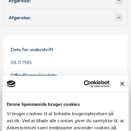
Afgørelse:
Afgørelse:
Dato for underskrift
08.11.1985
Offentliggørelsesdato
12.07.2013
Paragraf
Denne hjemmeside bruger cookies
§ 15 § 39
Vi bruger cookies til at forbedre brugeroplevelsen på
ast.dk. Ved at tillade alle cookies giver du samtykke til, at
Journalnummer
Ankestyrelsen samt tredjeparter anvender cookies på