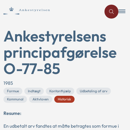
Ankestyrelsens
principafgørelse
O-77-85
1985
Formue
Indtægt
Kontanthjælp
Udbetaling af arv
Kommunal
Aktivloven
Historisk
Resume:
En udbetalt arv fandtes at måtte betragtes som formue i