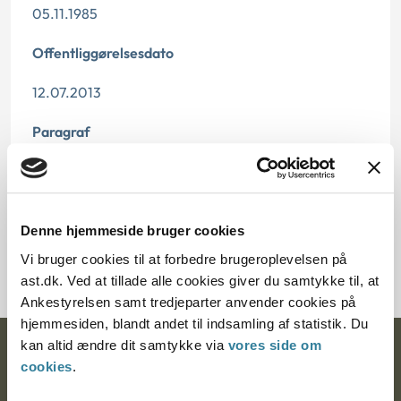
05.11.1985
Offentliggørelsesdato
12.07.2013
Paragraf
§ 37 § 18 § 25 § 39
Journalnummer
Denne hjemmeside bruger cookies
20603-83
Vi bruger cookies til at forbedre brugeroplevelsen på
ast.dk. Ved at tillade alle cookies giver du samtykke til, at
Ankestyrelsen samt tredjeparter anvender cookies på
hjemmesiden, blandt andet til indsamling af statistik. Du
kan altid ændre dit samtykke via
vores side om
Ankestyrelsen
cookies
.
Postadresse: