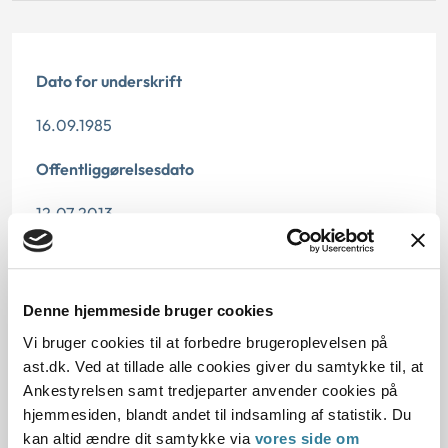
Dato for underskrift
16.09.1985
Offentliggørelsesdato
12.07.2013
Paragraf
§ 46
Denne hjemmeside bruger cookies
Vi bruger cookies til at forbedre brugeroplevelsen på
Journalnummer
ast.dk. Ved at tillade alle cookies giver du samtykke til, at
20776-83
Ankestyrelsen samt tredjeparter anvender cookies på
hjemmesiden, blandt andet til indsamling af statistik. Du
kan altid ændre dit samtykke via
vores side om