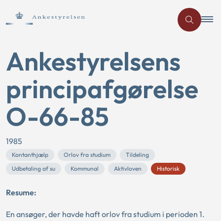
Ankestyrelsens
principafgørelse
O-66-85
1985
Kontanthjælp
Orlov fra studium
Tildeling
Udbetaling af su
Kommunal
Aktivloven
Historisk
Resume:
En ansøger, der havde haft orlov fra studium i perioden 1.