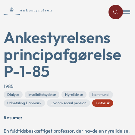
Ankestyrelsens
principafgørelse
P-1-85
1985
Dialyse
Invaliditetsydelse
Nyrelidelse
Kommunal
Udbetaling Danmark
Lov om social pension
Historisk
Resume:
En fuldtidsbeskæftiget professor, der havde en nyrelidelse,