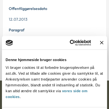
Offentliggørelsesdato
12.07.2013
Paragraf
§ 3 § 18 § 15
Journalnummer
Denne hjemmeside bruger cookies
354-83
Vi bruger cookies til at forbedre brugeroplevelsen på
ast.dk. Ved at tillade alle cookies giver du samtykke til, at
Ankestyrelsen samt tredjeparter anvender cookies på
hjemmesiden, blandt andet til indsamling af statistik. Du
Ankestyrelsen
kan altid ændre dit samtykke via
vores side om
cookies
.
Postadresse: