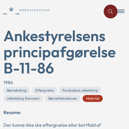
Ankestyrelsens
principafgørelse
B-11-86
1986
Børnebidrag
Eftergivelse
Forskudsvis udbetaling
Udbetaling Danmark
Børnetilskudsloven
Historisk
Resume:
Der kunne ikke ske eftergivelse eller bortfald af