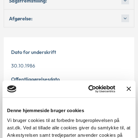
Sagsfremstilling:
Afgørelse:
Dato for underskrift
30.10.1986
Offentliggørelsesdato
12.07.2013
Paragraf
Denne hjemmeside bruger cookies
Vi bruger cookies til at forbedre brugeroplevelsen på
§ 22 § 11 § 31 § 28 § 28i
ast.dk. Ved at tillade alle cookies giver du samtykke til, at
Ankestyrelsen samt tredjeparter anvender cookies på
Journalnummer