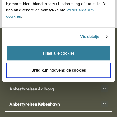
hjemmesiden, blandt andet til indsamling af statistik. Du
20108-86
kan altid ændre dit samtykke via
vores side om
cookies
.
Vis detaljer
Ankestyrelsen
Postadresse:
Tillad alle cookies
Nytorv 7, 2. sal
9000 Aalborg
Brug kun nødvendige cookies
Ankestyrelsen Aalborg
Ankestyrelsen København