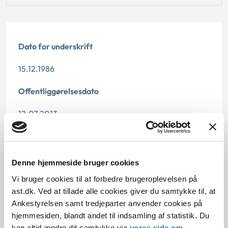
Dato for underskrift
15.12.1986
Offentliggørelsesdato
12.07.2013
Paragraf
§ 48 § 58
Denne hjemmeside bruger cookies
Vi bruger cookies til at forbedre brugeroplevelsen på
Journalnummer
ast.dk. Ved at tillade alle cookies giver du samtykke til, at
Ankestyrelsen samt tredjeparter anvender cookies på
20276-86
hjemmesiden, blandt andet til indsamling af statistik. Du
kan altid ændre dit samtykke via
vores side om