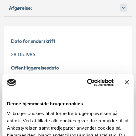
Afgørelse:
Dato for underskrift
28.05.1986
Offentliggørelsesdato
12.07.2013
Paragraf
Denne hjemmeside bruger cookies
§ 84 § 18
Vi bruger cookies til at forbedre brugeroplevelsen på
ast.dk. Ved at tillade alle cookies giver du samtykke til, at
Journalnummer
Ankestyrelsen samt tredjeparter anvender cookies på
hjemmesiden, blandt andet til indsamling af statistik. Du