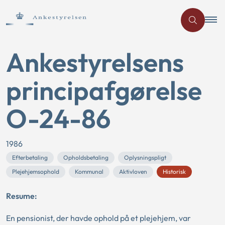
Ankestyrelsens
principafgørelse
O-24-86
1986
Efterbetaling
Opholdsbetaling
Oplysningspligt
Plejehjemsophold
Kommunal
Aktivloven
Historisk
Resume:
En pensionist, der havde ophold på et plejehjem, var