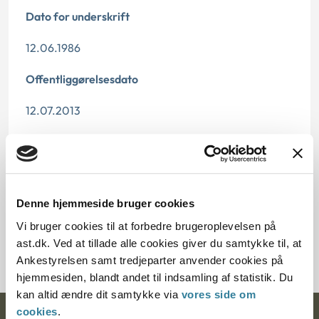
Dato for underskrift
12.06.1986
Offentliggørelsesdato
12.07.2013
Paragraf
§ 6 § 1
Denne hjemmeside bruger cookies
Journalnummer J.nr.:
Vi bruger cookies til at forbedre brugeroplevelsen på
20526-85
ast.dk. Ved at tillade alle cookies giver du samtykke til, at
Ankestyrelsen samt tredjeparter anvender cookies på
hjemmesiden, blandt andet til indsamling af statistik. Du
kan altid ændre dit samtykke via
vores side om
cookies
.