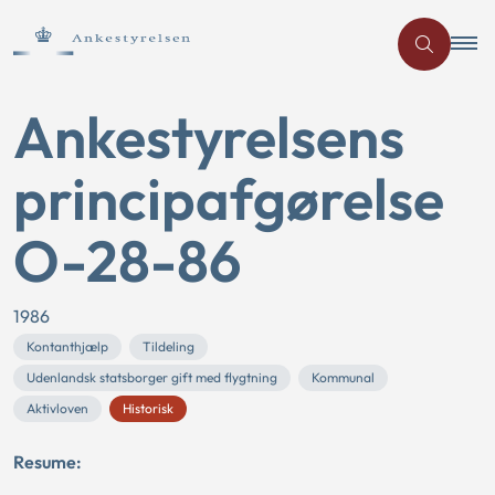
Ankestyrelsens
principafgørelse
O-28-86
1986
Kontanthjælp
Tildeling
Udenlandsk statsborger gift med flygtning
Kommunal
Aktivloven
Historisk
Resume: