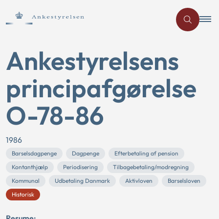
Ankestyrelsens
principafgørelse
O-78-86
1986
Barselsdagpenge
Dagpenge
Efterbetaling af pension
Kontanthjælp
Periodisering
Tilbagebetaling/modregning
Kommunal
Udbetaling Danmark
Aktivloven
Barselsloven
Historisk
Resume: