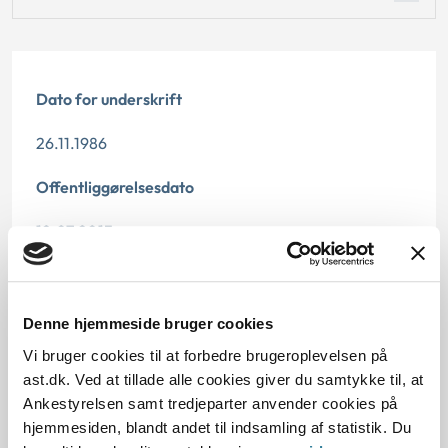
Dato for underskrift
26.11.1986
Offentliggørelsesdato
12.07.2013
Paragraf
§ 26
Denne hjemmeside bruger cookies
Vi bruger cookies til at forbedre brugeroplevelsen på
Journalnummer
ast.dk. Ved at tillade alle cookies giver du samtykke til, at
Ankestyrelsen samt tredjeparter anvender cookies på
20160-86
hjemmesiden, blandt andet til indsamling af statistik. Du