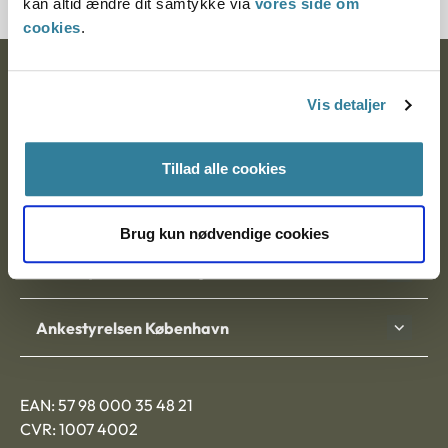
kan altid ændre dit samtykke via
vores side om
cookies
.
Ankestyrelsen
Vis detaljer
Postadresse:
Nytorv 7, 2. sal
Tillad alle cookies
9000 Aalborg
Brug kun nødvendige cookies
Ankestyrelsen Aalborg
Ankestyrelsen København
EAN: 57 98 000 35 48 21
CVR: 1007 4002