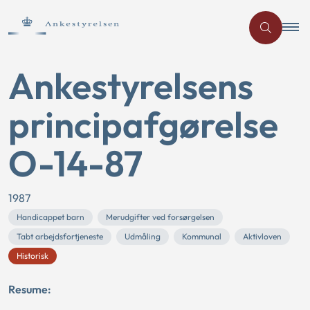
Ankestyrelsens
principafgørelse
O-14-87
1987
Handicappet barn
Merudgifter ved forsørgelsen
Tabt arbejdsfortjeneste
Udmåling
Kommunal
Aktivloven
Historisk
Resume: