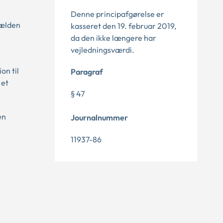
Denne principafgørelse er
Gælden
kasseret den 19. februar 2019,
da den ikke længere har
vejledningsværdi.
on til
Paragraf
 et
§ 47
en
Journalnummer
11937-86