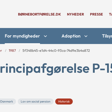
BØRNEBORTFØRELSE.DK
NYHEDER
PRESSE
T
For myndigheder
Adoption
Tilsy
er
1987
5f348b45-e1d4-44c0-93ca-74d9e3b4a872
rincipafgørelse P-1
g Danmark
Lov om social pension
Historisk