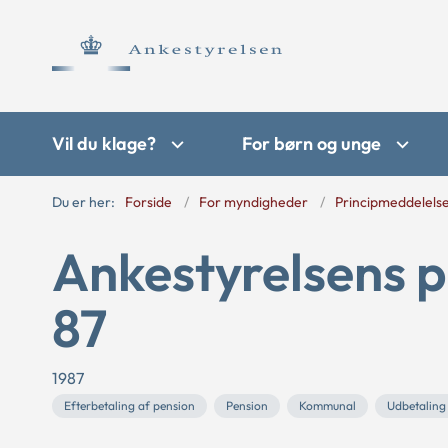
Vil du klage?
For børn og unge
Du er her:
Forside
For myndigheder
Principmeddelels
Ankestyrelsens p
87
1987
Efterbetaling af pension
Pension
Kommunal
Udbetalin