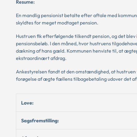
Resume:
En mandlig pensionist betalte efter aftale med kommune
skyldtes for meget modtaget pension.
Hustruen fik efterfølgende tilkendt pension, og det ble
pensionsbeløb. I den måned, hvor hustruens tilgodehav
dækning af hans gæld. Kommunen henviste til, at ægtep
ekstraordinært afdrag.
Ankestyrelsen fandt at den omstændighed, at hustruen 
forøgelse af ægte fællens tilbagebetaling udover det af
Love:
Sagsfremstilling: