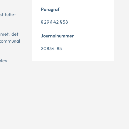
Paragraf
tituttet
§ 29 § 42 § 58
met, idet
Journalnummer
tskommunal
20834-85
blev