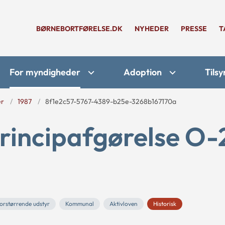
BØRNEBORTFØRELSE.DK
NYHEDER
PRESSE
T
For myndigheder
Adoption
Tilsy
er
1987
8f1e2c57-5767-4389-b25e-3268b167170a
rincipafgørelse O-
orstørrende udstyr
Kommunal
Aktivloven
Historisk