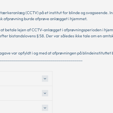
ærkeranlæg (CCTV) på et institut for blinde og svagseende. Ins
tisk afprøvning burde afprøve anlægget i hjemmet.
g at betale lejen af CCTV-anlægget i afprøvningsperioden i hjem
 efter bistandslovens § 58. Der var således ikke tale om en am
ve var opfyldt i og med at afprøvningen på blindeinstituttet 
____________________________________________