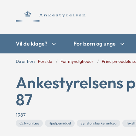
Vil du klage?
For børn og unge
Du er her:
Forside
For myndigheder
Principmeddelels
Ankestyrelsens p
87
1987
Cctv-anlæg
Hjælpemiddel
Synsforstærkeranlæg
Tekstf