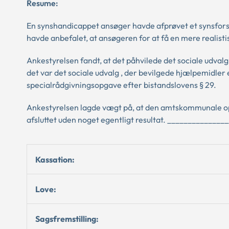
Resume:
En synshandicappet ansøger havde afprøvet et synsforst
havde anbefalet, at ansøgeren for at få en mere realis
Ankestyrelsen fandt, at det påhvilede det sociale udval
det var det sociale udvalg , der bevilgede hjælpemidler
specialrådgivningsopgave efter bistandslovens § 29.
Ankestyrelsen lagde vægt på, at den amtskommunale opga
afsluttet uden noget egentligt resultat. ____________
Kassation:
Love:
Sagsfremstilling: