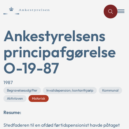
Ankestyrelsens
principafgørelse
O-19-87
1987
Begravelsesudgifter
Invalidepension; kontanthjælp
Kommunal
Aktivloven
Historisk
Resume:
Stedfaderen til en afdød førtidspensionist havde påtaget