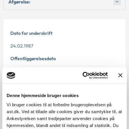
Afgørelse:
Dato for underskrift
24.02.1987
Offentliggørelsesdato
12.07.2013
Paragraf
Denne hjemmeside bruger cookies
§ 37 § 14 § 40 § 17
Vi bruger cookies til at forbedre brugeroplevelsen på
Journalnummer
ast.dk. Ved at tillade alle cookies giver du samtykke til, at
Ankestyrelsen samt tredjeparter anvender cookies på
20180-85
hjemmesiden, blandt andet til indsamling af statistik. Du