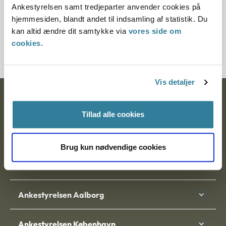
Ankestyrelsen samt tredjeparter anvender cookies på
hjemmesiden, blandt andet til indsamling af statistik. Du
Journalnummer
kan altid ændre dit samtykke via
vores side om
929-86
cookies
.
Vis detaljer
Ankestyrelsen
Tillad alle cookies
Postadresse:
Nytorv 7, 2. sal
Brug kun nødvendige cookies
9000 Aalborg
Ankestyrelsen Aalborg
Ankestyrelsen København