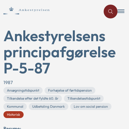
Ankestyrelsens
principafgørelse
P-5-87
1987
Ansøgningstidspunkt
Forhøjelse af førtidspension
Tilkendelse efter det fyldte 60. år
Tilkendelsestidspunkt
Kommunal
Udbetaling Danmark
Lov om social pension
Historisk
Resume: