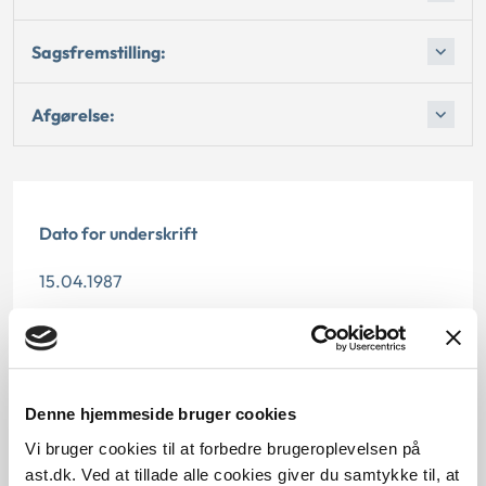
Sagsfremstilling:
Afgørelse:
Dato for underskrift
15.04.1987
Offentliggørelsesdato
12.07.2013
Denne hjemmeside bruger cookies
Paragraf
Vi bruger cookies til at forbedre brugeroplevelsen på
ast.dk. Ved at tillade alle cookies giver du samtykke til, at
§ 13 § 14