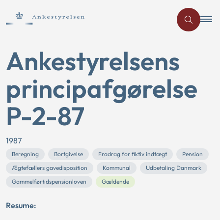
Ankestyrelsens
principafgørelse
P-2-87
1987
Beregning
Bortgivelse
Fradrag for fiktiv indtægt
Pension
Ægtefællers gavedisposition
Kommunal
Udbetaling Danmark
Gammelførtidspensionloven
Gældende
Resume: