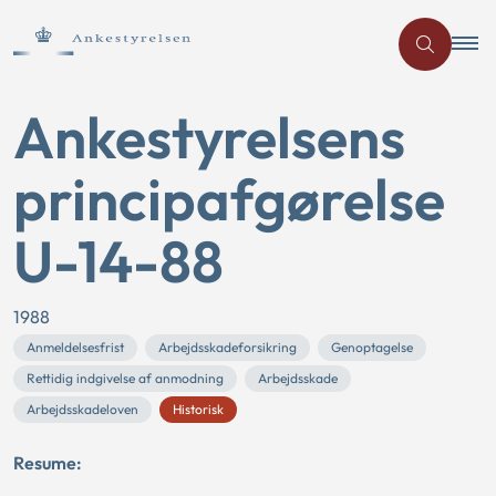
Ankestyrelsens
principafgørelse
U-14-88
1988
Anmeldelsesfrist
Arbejdsskadeforsikring
Genoptagelse
Rettidig indgivelse af anmodning
Arbejdsskade
Arbejdsskadeloven
Historisk
Resume: