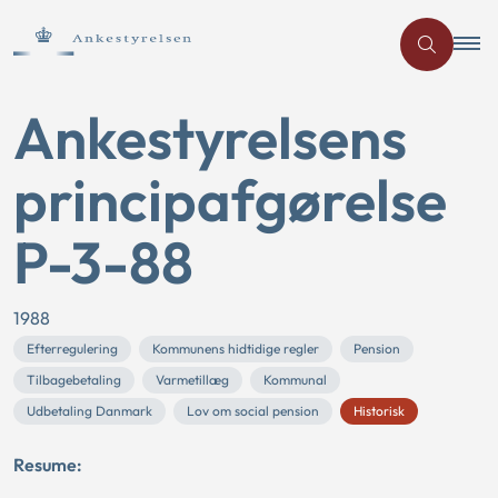
Ankestyrelsens
principafgørelse
P-3-88
1988
Efterregulering
Kommunens hidtidige regler
Pension
Tilbagebetaling
Varmetillæg
Kommunal
Udbetaling Danmark
Lov om social pension
Historisk
Resume: