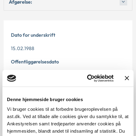
Afgørelse:
Dato for underskrift
15.02.1988
Offentliggørelsesdato
12.07.2013
Paragraf
Denne hjemmeside bruger cookies
§ 35
Vi bruger cookies til at forbedre brugeroplevelsen på
Journalnummer
ast.dk. Ved at tillade alle cookies giver du samtykke til, at
Ankestyrelsen samt tredjeparter anvender cookies på
20385-87
hjemmesiden, blandt andet til indsamling af statistik. Du