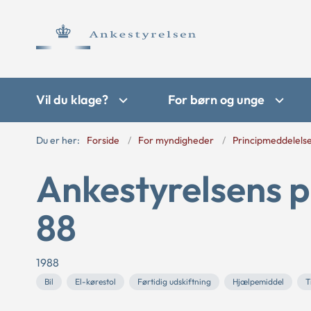
Vil du klage?
For børn og unge
Du er her:
Forside
For myndigheder
Principmeddelels
Ankestyrelsens p
88
1988
Bil
El-kørestol
Førtidig udskiftning
Hjælpemiddel
T