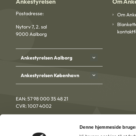
Ankestyrelsen
Om Anke
Postadresse:
Om Anke
Blankett
Nytorv 7, 2. sal
kontakt
9000 Aalborg
Ankestyrelsen Aalborg
Ankestyrelsen København
EAN: 57 98 000 35 48 21
CVR: 1007 4002
Denne hjemmeside bruger