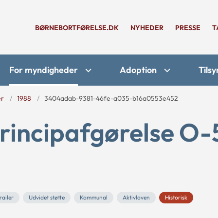
BØRNEBORTFØRELSE.DK
NYHEDER
PRESSE
T
For myndigheder
Adoption
Tilsy
er
1988
3404adab-9381-46fe-a035-b16a0553e452
rincipafgørelse O-
railer
Udvidet støtte
Kommunal
Aktivloven
Historisk