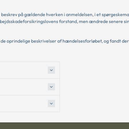
r beskrev på gældende hverken i anmeldelsen, i et spørgeskema
i arbejdsskadeforsikringslovens forstand, men ændrede senere sin
e oprindelige beskrivelser af hændelsesforløbet, og fandt derf