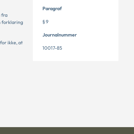
Paragraf
 fra
§ 9
 forklaring
Journalnummer
or ikke, at
10017-85