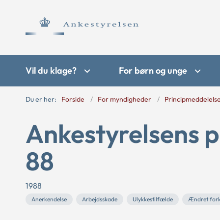
Vil du klage?
For børn og unge
Du er her:
Forside
For myndigheder
Principmeddelels
Ankestyrelsens p
88
1988
Anerkendelse
Arbejdsskade
Ulykkestilfælde
Ændret fork