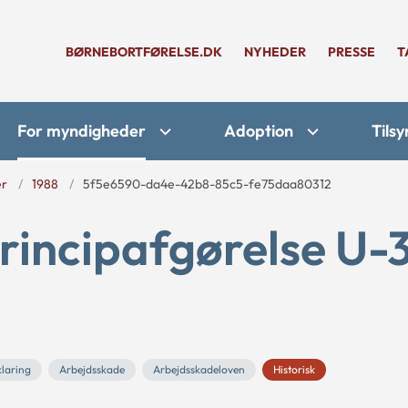
BØRNEBORTFØRELSE.DK
NYHEDER
PRESSE
T
For myndigheder
Adoption
Tilsy
er
1988
5f5e6590-da4e-42b8-85c5-fe75daa80312
rincipafgørelse U-
laring
Arbejdsskade
Arbejdsskadeloven
Historisk