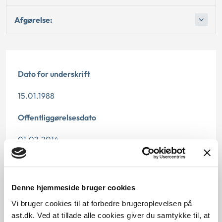
Afgørelse:
Dato for underskrift
15.01.1988
Offentliggørelsesdato
01.02.2014
Denne principafgørelse er kasseret den 2. maj 2019,
da den ikke længere har vejledningsværdi.
Denne hjemmeside bruger cookies
Paragraf
Vi bruger cookies til at forbedre brugeroplevelsen på
ast.dk. Ved at tillade alle cookies giver du samtykke til, at
§ 36 § 40