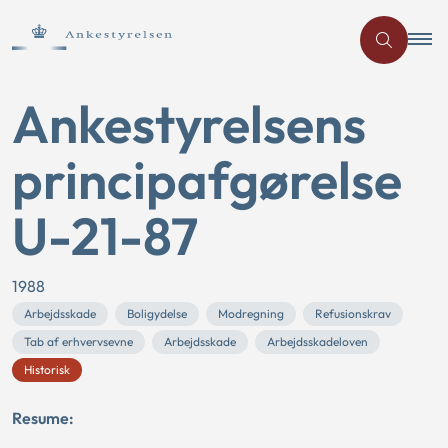
Ankestyrelsens
principafgørelse
U-21-87
1988
Arbejdsskade
Boligydelse
Modregning
Refusionskrav
Tab af erhvervsevne
Arbejdsskade
Arbejdsskadeloven
Historisk
Resume: