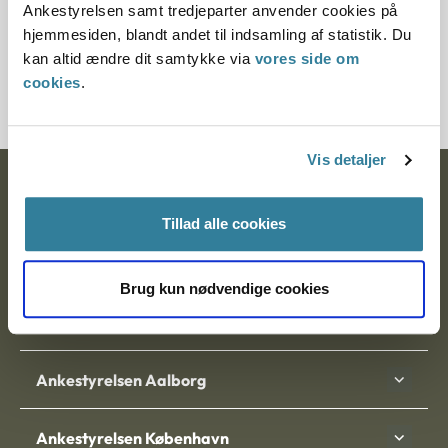
Ankestyrelsen samt tredjeparter anvender cookies på
Journalnummer
hjemmesiden, blandt andet til indsamling af statistik. Du
kan altid ændre dit samtykke via
vores side om
14212-84
cookies
.
Vis detaljer
Ankestyrelsen
Tillad alle cookies
Postadresse:
Nytorv 7, 2. sal
Brug kun nødvendige cookies
9000 Aalborg
Ankestyrelsen Aalborg
Ankestyrelsen København