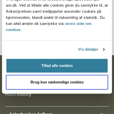
Paragraf
ast.dk. Ved at tillade alle cookies giver du samtykke til, at
Ankestyrelsen samt tredjeparter anvender cookies på
§ 48 § 33 § 11 § 48
hjemmesiden, blandt andet til indsamling af statistik. Du
kan altid ændre dit samtykke via
vores side om
Journalnummer
cookies
.
20978-86
Vis detaljer
Tillad alle cookies
Ankestyrelsen
Postadresse:
Brug kun nødvendige cookies
Nytorv 7, 2. sal
9000 Aalborg
Ankestyrelsen Aalborg