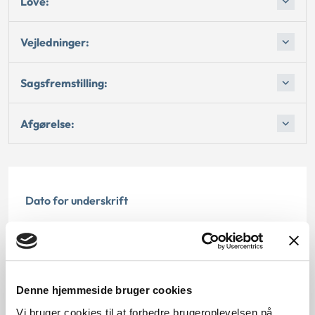
Love:
Vejledninger:
Sagsfremstilling:
Afgørelse:
Dato for underskrift
15.05.1988
Offentliggørelsesdato
Denne hjemmeside bruger cookies
12.07.2013
Vi bruger cookies til at forbedre brugeroplevelsen på