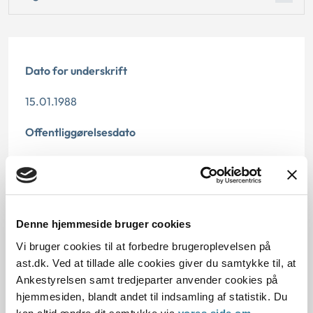
Dato for underskrift
15.01.1988
Offentliggørelsesdato
11.07.2013
Paragraf
§ 129 § 123 § 130 § 469
Denne hjemmeside bruger cookies
Vi bruger cookies til at forbedre brugeroplevelsen på
Journalnummer
ast.dk. Ved at tillade alle cookies giver du samtykke til, at
Ankestyrelsen samt tredjeparter anvender cookies på
198640422-31574009886
hjemmesiden, blandt andet til indsamling af statistik. Du