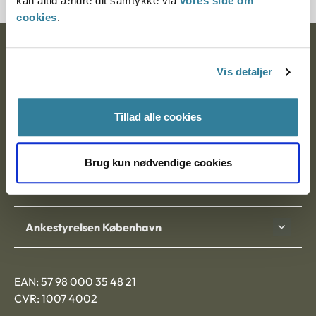
kan altid ændre dit samtykke via
vores side om
cookies
.
Ankestyrelsen
Vis detaljer
Postadresse:
Nytorv 7, 2. sal
Tillad alle cookies
9000 Aalborg
Brug kun nødvendige cookies
Ankestyrelsen Aalborg
Ankestyrelsen København
EAN: 57 98 000 35 48 21
CVR: 1007 4002