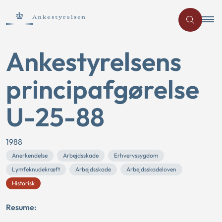
Ankestyrelsens
principafgørelse
U-25-88
1988
Anerkendelse
Arbejdsskade
Erhvervssygdom
Lymfeknudekræft
Arbejdsskade
Arbejdsskadeloven
Historisk
Resume: