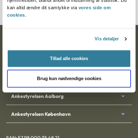
hjemmesiden, blandt andet til indsamling af statistik. Du
16571-87
kan altid ændre dit samtykke via
vores side om
cookies
.
Ankestyrelsen
Vis detaljer
Postadresse:
Tillad alle cookies
Nytorv 7, 2. sal
9000 Aalborg
Brug kun nødvendige cookies
Ankestyrelsen Aalborg
Ankestyrelsen København
EAN: 57 98 000 35 48 21