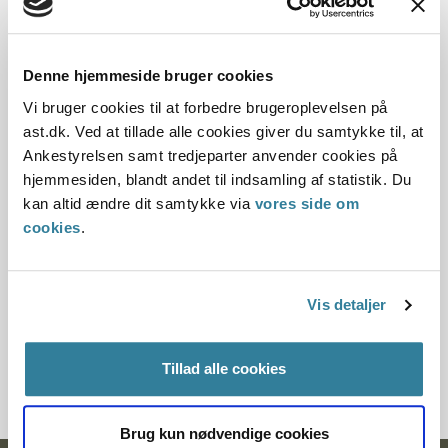
Dato for underskrift
Denne hjemmeside bruger cookies
15.09.1988
Vi bruger cookies til at forbedre brugeroplevelsen på
ast.dk. Ved at tillade alle cookies giver du samtykke til, at
Offentliggørelsesdato
Ankestyrelsen samt tredjeparter anvender cookies på
hjemmesiden, blandt andet til indsamling af statistik. Du
12.07.2013
kan altid ændre dit samtykke via
vores side om
cookies
.
Paragraf
§ 58
Vis detaljer
Journalnummer
30258-87
Tillad alle cookies
Brug kun nødvendige cookies