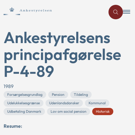
Ankestyrelsens
principafgørelse
P-4-89
1989
Forsørgelsesgrundlag
Pension
Tildeling
Udelukkelsesgrænse
Udenlandsdansker
Kommunal
Udbetaling Danmark
Lov om social pension
Historisk
Resume: