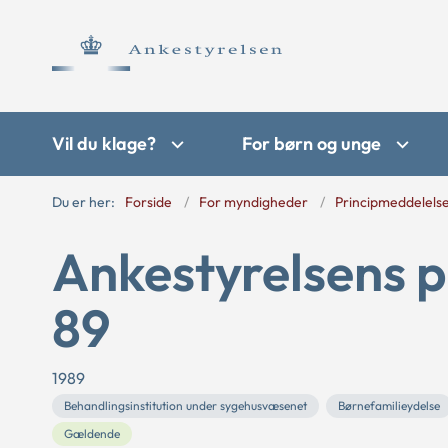
Vil du klage?
For børn og unge
Du er her:
Forside
For myndigheder
Principmeddelels
Ankestyrelsens p
89
1989
Behandlingsinstitution under sygehusvæsenet
Børnefamilieydelse
Gældende