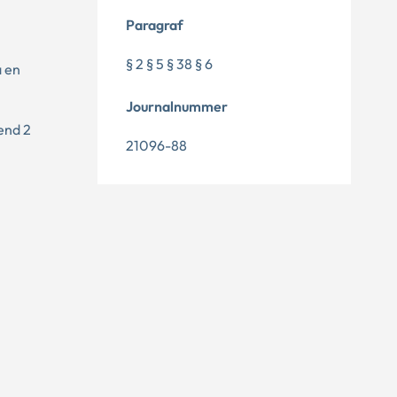
Paragraf
§ 2 § 5 § 38 § 6
å en
Journalnummer
end 2
21096-88