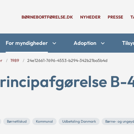
BØRNEBORTFØRELSE.DK
NYHEDER
PRESSE
T
For myndigheder
Adoption
Tilsy
er
1989
24e12661-7696-4553-b294-342b21ba5b4d
rincipafgørelse B-
Børnetilskud
Kommunal
Udbetaling Danmark
Børne- og ungeyd