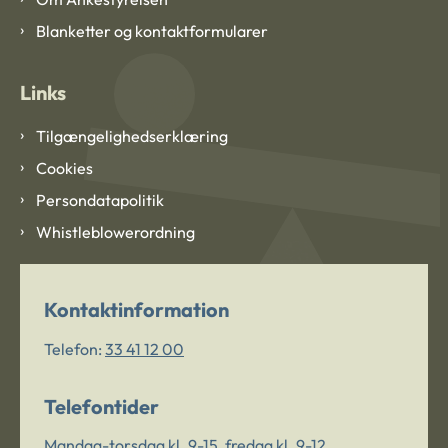
Blanketter og kontaktformularer
Links
Tilgængelighedserklæring
Cookies
Persondatapolitik
Whistleblowerordning
Kontaktinformation
Telefon:
33 41 12 00
Telefontider
Mandag-torsdag kl. 9-15, fredag kl. 9-12