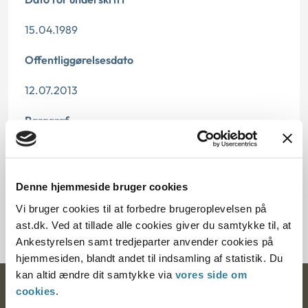
15.04.1989
Offentliggørelsesdato
12.07.2013
Paragraf
§ 7 § 33 § 14
Journalnummer
Denne hjemmeside bruger cookies
Vi bruger cookies til at forbedre brugeroplevelsen på
420-87
ast.dk. Ved at tillade alle cookies giver du samtykke til, at
Ankestyrelsen samt tredjeparter anvender cookies på
hjemmesiden, blandt andet til indsamling af statistik. Du
kan altid ændre dit samtykke via
vores side om
cookies
.
Ankestyrelsen