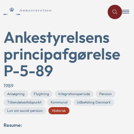
Ankestyrelsens
principafgørelse
P-5-89
1989
Ansøgning
Flygtning
Integrationsperiode
Pension
Tilkendelsestidspunkt
Kommunal
Udbetaling Danmark
Lov om social pension
Historisk
Resume: