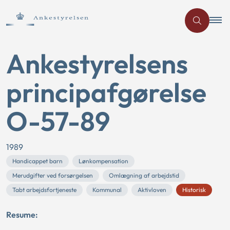
Ankestyrelsens
principafgørelse
O-57-89
1989
Handicappet barn
Lønkompensation
Merudgifter ved forsørgelsen
Omlægning af arbejdstid
Tabt arbejdsfortjeneste
Kommunal
Aktivloven
Historisk
Resume: