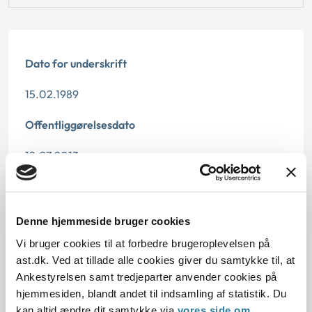
Dato for underskrift
15.02.1989
Offentliggørelsesdato
12.07.2013
Paragraf
§ 7 § 14 § 15
Denne hjemmeside bruger cookies
Vi bruger cookies til at forbedre brugeroplevelsen på
Journalnummer
ast.dk. Ved at tillade alle cookies giver du samtykke til, at
Ankestyrelsen samt tredjeparter anvender cookies på
4601-86
hjemmesiden, blandt andet til indsamling af statistik. Du
kan altid ændre dit samtykke via
vores side om