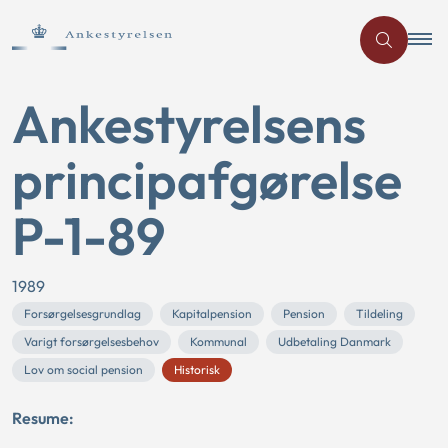
Ankestyrelsens
principafgørelse
P-1-89
1989
Forsørgelsesgrundlag
Kapitalpension
Pension
Tildeling
Varigt forsørgelsesbehov
Kommunal
Udbetaling Danmark
Lov om social pension
Historisk
Resume: