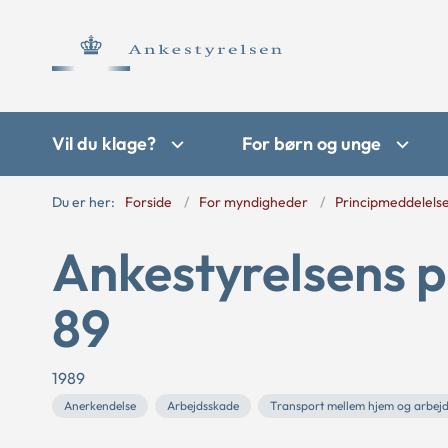
Vil du klage?
For børn og unge
Du er her:
Forside
For myndigheder
Principmeddelels
Ankestyrelsens p
89
1989
Anerkendelse
Arbejdsskade
Transport mellem hjem og arbej