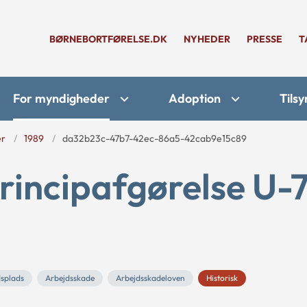
BØRNEBORTFØRELSE.DK
NYHEDER
PRESSE
T
For myndigheder
Adoption
Tilsy
er
1989
da32b23c-47b7-42ec-86a5-42cab9e15c89
rincipafgørelse U-
dsplads
Arbejdsskade
Arbejdsskadeloven
Historisk