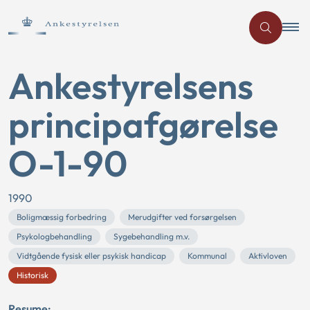
Ankestyrelsens
principafgørelse
O-1-90
1990
Boligmæssig forbedring
Merudgifter ved forsørgelsen
Psykologbehandling
Sygebehandling m.v.
Vidtgående fysisk eller psykisk handicap
Kommunal
Aktivloven
Historisk
Resume: