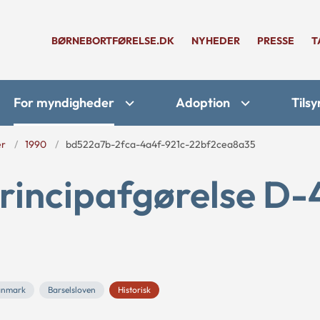
BØRNEBORTFØRELSE.DK
NYHEDER
PRESSE
T
For myndigheder
Adoption
Tilsy
er
1990
bd522a7b-2fca-4a4f-921c-22bf2cea8a35
rincipafgørelse D-
anmark
Barselsloven
Historisk