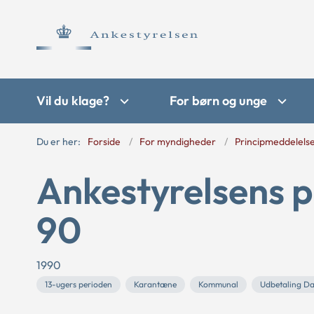
Vil du klage?
For børn og unge
Du er her:
Forside
For myndigheder
Principmeddelels
Ankestyrelsens p
90
1990
13-ugers perioden
Karantæne
Kommunal
Udbetaling D