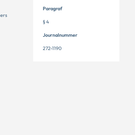
Paragraf
gers
§ 4
Journalnummer
272-1190