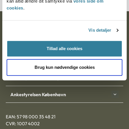
kan altid ændre dit samtykke via
vores side om
cookies
.
Ankestyrelsen
Vis detaljer
Postadresse:
Nytorv 7, 2. sal
Tillad alle cookies
9000 Aalborg
Brug kun nødvendige cookies
Ankestyrelsen Aalborg
Ankestyrelsen København
EAN: 57 98 000 35 48 21
CVR: 1007 4002