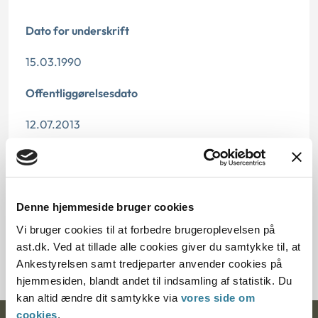
Dato for underskrift
15.03.1990
Offentliggørelsesdato
12.07.2013
Paragraf
§ 26 § 37 § 40
Denne hjemmeside bruger cookies
Journalnummer
Vi bruger cookies til at forbedre brugeroplevelsen på
ast.dk. Ved at tillade alle cookies giver du samtykke til, at
20428-89
Ankestyrelsen samt tredjeparter anvender cookies på
hjemmesiden, blandt andet til indsamling af statistik. Du
kan altid ændre dit samtykke via
vores side om
cookies
.