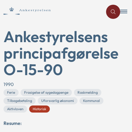
Ankestyrelsens
principafgørelse
O-15-90
1990
Ferie
Frasigelse af sygedagpenge
Raskmelding
Tilbagebetaling
Uforsvarlig økonomi
Kommunal
Aktivloven
Historisk
Resume: