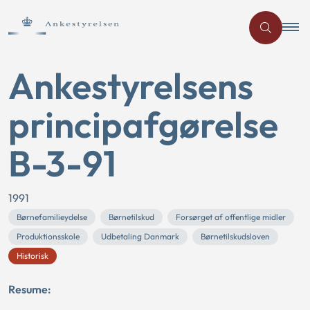
Ankestyrelsens
principafgørelse
B-3-91
1991
Børnefamilieydelse
Børnetilskud
Forsørget af offentlige midler
Produktionsskole
Udbetaling Danmark
Børnetilskudsloven
Historisk
Resume: