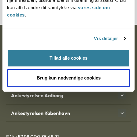
hjemmesiden, blandt andet til indsamling af statistik. Du
20633-90
kan altid ændre dit samtykke via
vores side om
cookies
.
Ankestyrelsen
Vis detaljer
Postadresse:
Tillad alle cookies
Nytorv 7, 2. sal
9000 Aalborg
Brug kun nødvendige cookies
Ankestyrelsen Aalborg
Ankestyrelsen København
EAN: 57 98 000 35 48 21