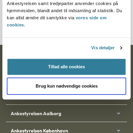
Ankestyrelsen samt tredjeparter anvender cookies på
Journalnummer
hjemmesiden, blandt andet til indsamling af statistik. Du
kan altid ændre dit samtykke via
vores side om
2730-90
cookies
.
Vis detaljer
Ankestyrelsen
Tillad alle cookies
Postadresse:
Nytorv 7, 2. sal
Brug kun nødvendige cookies
9000 Aalborg
Ankestyrelsen Aalborg
Ankestyrelsen København