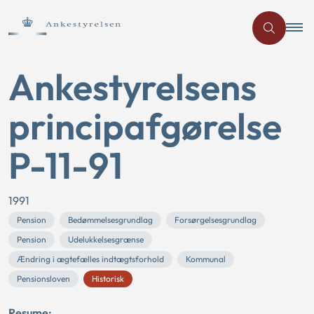
Ankestyrelsens
principafgørelse
P-11-91
1991
Pension
Bedømmelsesgrundlag
Forsørgelsesgrundlag
Pension
Udelukkelsesgrænse
Ændring i ægtefælles indtægtsforhold
Kommunal
Pensionsloven
Historisk
Resume: