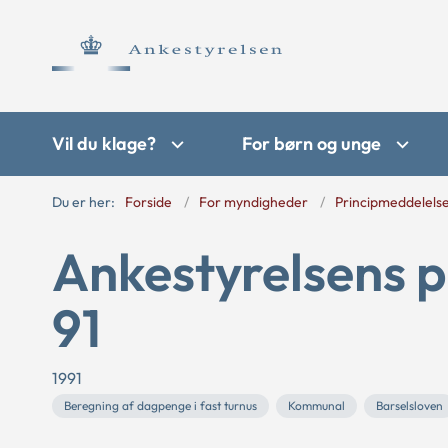
Vil du klage?
For børn og unge
Du er her:
Forside
For myndigheder
Principmeddelels
Ankestyrelsens p
91
1991
Beregning af dagpenge i fast turnus
Kommunal
Barselsloven