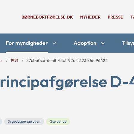
BØRNEBORTFØRELSE.DK
NYHEDER
PRESSE
T
For myndigheder
Adoption
Tilsy
er
1991
27bbb0c6-6ca8-43c1-92e2-323f06e96423
rincipafgørelse D-
Sygedagpengeloven
Gældende