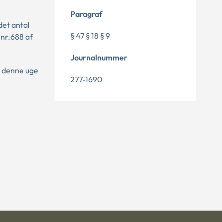
Paragraf
det antal
§ 47 § 18 § 9
 nr.688 af
Journalnummer
t denne uge
277-1690