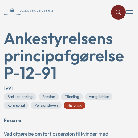
Ankestyrelsens
principafgørelse
P-12-91
1991
Bækkenløsning
Pension
Tildeling
Varig lidelse
Kommunal
Pensionsloven
Historisk
Resume:
Ved afgørelse om førtidspension til kvinder med