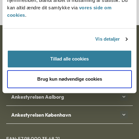
hjemmesiden, blandt andet til indsamling af statistik. Du
1476-90
kan altid ændre dit samtykke via
vores side om
cookies
.
Ankestyrelsen
Vis detaljer
Postadresse:
Tillad alle cookies
Nytorv 7, 2. sal
9000 Aalborg
Brug kun nødvendige cookies
Ankestyrelsen Aalborg
Ankestyrelsen København
EAN: 57 98 000 35 48 21