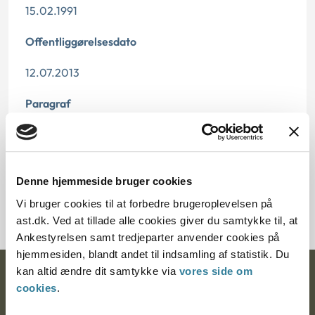
15.02.1991
Offentliggørelsesdato
12.07.2013
Paragraf
§ 27 § 3 § 26 § 4
Journalnummer
Denne hjemmeside bruger cookies
272-9890
Vi bruger cookies til at forbedre brugeroplevelsen på
ast.dk. Ved at tillade alle cookies giver du samtykke til, at
Ankestyrelsen samt tredjeparter anvender cookies på
hjemmesiden, blandt andet til indsamling af statistik. Du
kan altid ændre dit samtykke via
vores side om
Ankestyrelsen
cookies
.
Postadresse: