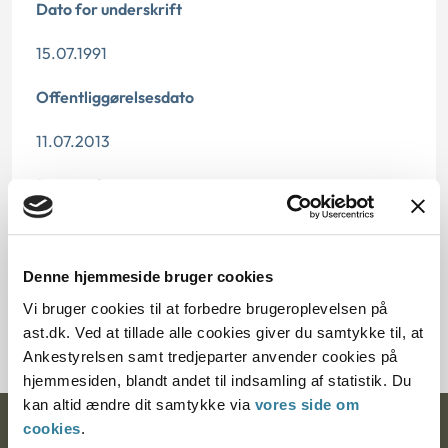
Dato for underskrift
15.07.1991
Offentliggørelsesdato
11.07.2013
Paragraf
§ 20 § 41 § 10
Journalnummer
Denne hjemmeside bruger cookies
Vi bruger cookies til at forbedre brugeroplevelsen på
2710-590
ast.dk. Ved at tillade alle cookies giver du samtykke til, at
Ankestyrelsen samt tredjeparter anvender cookies på
hjemmesiden, blandt andet til indsamling af statistik. Du
kan altid ændre dit samtykke via
vores side om
cookies
.
Ankestyrelsen