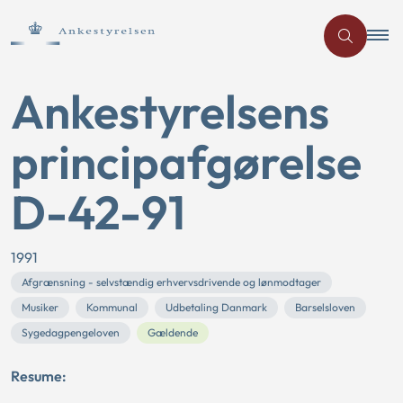
Ankestyrelsens
principafgørelse
D-42-91
1991
Afgrænsning - selvstændig erhvervsdrivende og lønmodtager
Musiker
Kommunal
Udbetaling Danmark
Barselsloven
Sygedagpengeloven
Gældende
Resume: