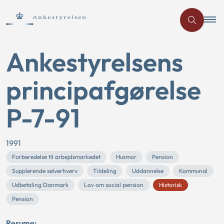
Ankestyrelsens
principafgørelse
P-7-91
1991
Forberedelse til arbejdsmarkedet
Husmor
Pension
Supplerende selverhverv
Tildeling
Uddannelse
Kommunal
Udbetaling Danmark
Lov om social pension
Historisk
Pension
Resume: